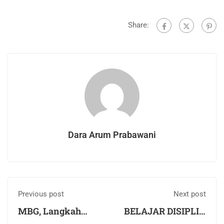
Share:
Dara Arum Prabawani
Previous post
Next post
MBG, Langkah
BELAJAR DISIPLIN
Kecil Menuju
DAN