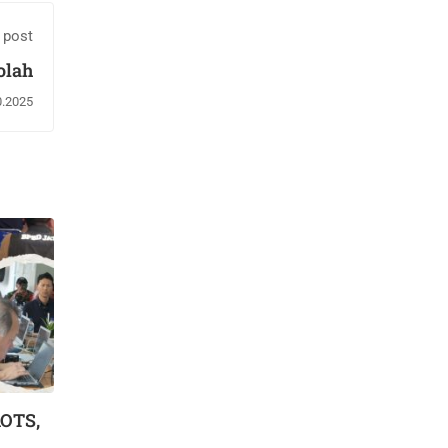
 post
olah
0.2025
AOTS,