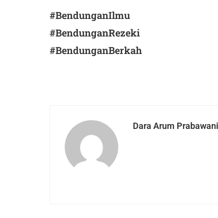
#BendunganIlmu
#BendunganRezeki
#BendunganBerkah
Dara Arum Prabawan