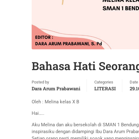
Bahasa Hati Seoran
Posted by
Categories
Date
Dara Arum Prabawani
LITERASI
29.1
Oleh : Melina kelas X B
Hai…..
Aku Melina dan aku bersekolah di SMAN 1 Bendungan
inspirasiku dengan didampingi Ibu Dara Arum Prabaw
Setiap orang pasti memiliki sosok yang menginspira