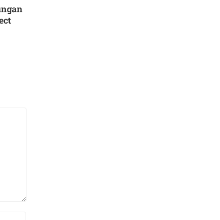
ungan
ect