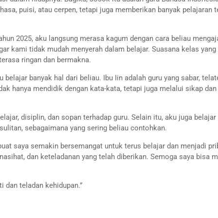
hasa, puisi, atau cerpen, tetapi juga memberikan banyak pelajaran 
tahun 2025, aku langsung merasa kagum dengan cara beliau mengaja
gar kami tidak mudah menyerah dalam belajar. Suasana kelas yang 
terasa ringan dan bermakna.
belajar banyak hal dari beliau. Ibu Iin adalah guru yang sabar, telat
idak hanya mendidik dengan kata-kata, tetapi juga melalui sikap dan
ajar, disiplin, dan sopan terhadap guru. Selain itu, aku juga belajar
sulitan, sebagaimana yang sering beliau contohkan.
mbuat saya semakin bersemangat untuk terus belajar dan menjadi pri
, nasihat, dan keteladanan yang telah diberikan. Semoga saya bisa m
ti dan teladan kehidupan.”