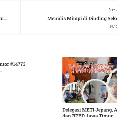
Next
tu
Menulis Mimpi di Dinding Sek
29.1
ntor #14773
25
Delegasi METI Jepang, 
dan BPBD Jawa Timur