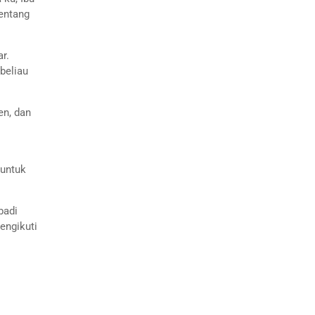
tentang
r.
beliau
en, dan
 untuk
badi
engikuti