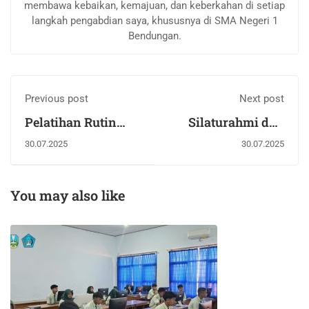
membawa kebaikan, kemajuan, dan keberkahan di setiap
langkah pengabdian saya, khususnya di SMA Negeri 1
Bendungan.
Previous post
Next post
Pelatihan Rutin
Silaturahmi dan
Program Double
Sosialisasi
30.07.2025
30.07.2025
Track Tata Boga &
Program Sekolah
Tata Kecantikan
Bersama
SMAN 1
Perwakilan Wali
You may also like
Bendungan:
Murid
Siapkan Siswa
Mandiri, Kreatif &
Siap Bersaing